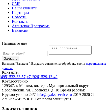
СМР
Наши клиенты
Партнеры
Новости
Контакты
Агентская Программа
Вакансии
Напишите нам
Заказать
Нажимая "Заказать", Вы даете согласие на обработку своих
персональных
данных
Контакты
(495) 532-33-57
+7 (926) 529-13-42
Круглосуточно
129347, г. Москва, вн.тер.г. Муниципальный округ
Ярославский, ул. Лосевская, д. 18
Время работы:
Круглосуточно 24/7
info@ayaks-service.ru
2019-2026 ©
AYAKS-SERVICE. Все права защищены.
Заказать звонок