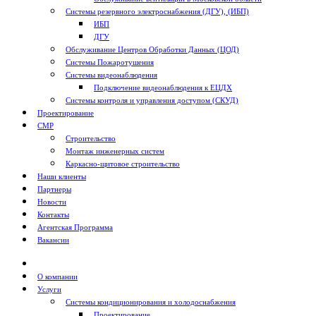
Системы резервного электроснабжения (ДГУ), (ИБП)
ИБП
ДГУ
Обслуживание Центров Обработки Данных (ЦОД)
Системы Пожаротушения
Системы видеонаблюдения
Подключение видеонаблюдения к ЕЦДХ
Системы контроля и управления доступом (СКУД)
Проектирование
СМР
Строительство
Монтаж инженерных систем
Каркасно-щитовое строительство
Наши клиенты
Партнеры
Новости
Контакты
Агентская Программа
Вакансии
О компании
Услуги
Системы кондиционирования и холодоснабжения
Проектирование