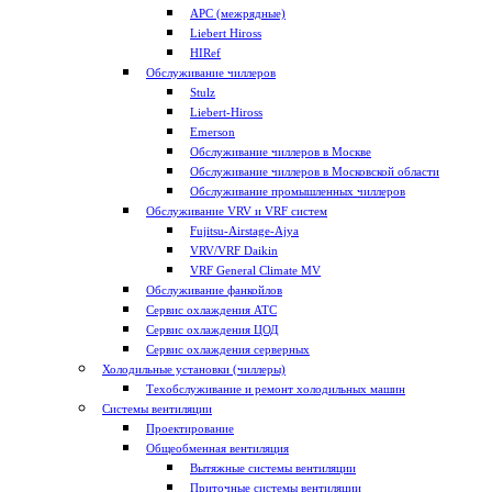
APC (межрядные)
Liebert Hiross
HIRef
Обслуживание чиллеров
Stulz
Liebert-Hiross
Emerson
Обслуживание чиллеров в Москве
Обслуживание чиллеров в Московской области
Обслуживание промышленных чиллеров
Обслуживание VRV и VRF систем
Fujitsu-Airstage-Ajya
VRV/VRF Daikin
VRF General Climate MV
Обслуживание фанкойлов
Сервис охлаждения АТС
Сервис охлаждения ЦОД
Сервис охлаждения серверных
Холодильные установки (чиллеры)
Техобслуживание и ремонт холодильных машин
Системы вентиляции
Проектирование
Общеобменная вентиляция
Вытяжные системы вентиляции
Приточные системы вентиляции