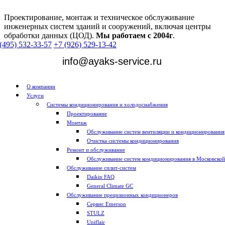
Проектирование, монтаж и техническое обслуживание
инженерных систем зданий и сооружений, включая центры
обработки данных (ЦОД).
Мы работаем с 2004г
.
(495) 532-33-57
+7 (926) 529-13-42
info@ayaks-service.ru
О компании
Услуги
Системы кондиционирования и холодоснабжения
Проектирование
Монтаж
Обслуживание систем вентиляции и кондиционирования
Очистка системы кондиционирования
Ремонт и обслуживание
Обслуживание систем кондиционирования в Московской
Обслуживание сплит-систем
Daikin FAQ
General Climate GC
Обслуживание прецизионных кондиционеров
Сервис Emerson
STULZ
Uniflair