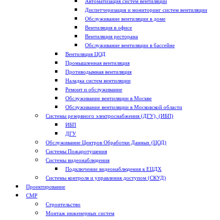
Автоматизация систем вентиляции
Диспетчеризация и мониторинг систем вентиляции
Обслуживание вентиляции в доме
Вентиляция в офисе
Вентиляция ресторана
Обслуживание вентиляции в бассейне
Вентиляция ЦОД
Промышленная вентиляция
Противодымная вентиляция
Наладка систем вентиляции
Ремонт и обслуживание
Обслуживание вентиляции в Москве
Обслуживание вентиляции в Московской области
Системы резервного электроснабжения (ДГУ), (ИБП)
ИБП
ДГУ
Обслуживание Центров Обработки Данных (ЦОД)
Системы Пожаротушения
Системы видеонаблюдения
Подключение видеонаблюдения к ЕЦДХ
Системы контроля и управления доступом (СКУД)
Проектирование
СМР
Строительство
Монтаж инженерных систем