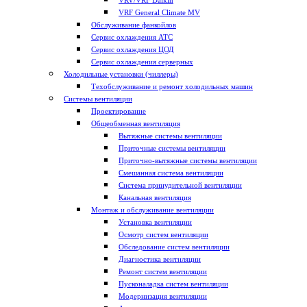
VRV/VRF Daikin
VRF General Climate MV
Обслуживание фанкойлов
Сервис охлаждения АТС
Сервис охлаждения ЦОД
Сервис охлаждения серверных
Холодильные установки (чиллеры)
Техобслуживание и ремонт холодильных машин
Системы вентиляции
Проектирование
Общеобменная вентиляция
Вытяжные системы вентиляции
Приточные системы вентиляции
Приточно-вытяжные системы вентиляции
Смешанная система вентиляции
Система принудительной вентиляции
Канальная вентиляция
Монтаж и обслуживание вентиляции
Установка вентиляции
Осмотр систем вентиляции
Обследование систем вентиляции
Диагностика вентиляции
Ремонт систем вентиляции
Пусконаладка систем вентиляции
Модернизация вентиляции