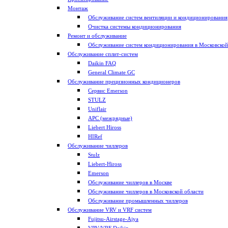
Монтаж
Обслуживание систем вентиляции и кондиционирования
Очистка системы кондиционирования
Ремонт и обслуживание
Обслуживание систем кондиционирования в Московской
Обслуживание сплит-систем
Daikin FAQ
General Climate GC
Обслуживание прецизионных кондиционеров
Сервис Emerson
STULZ
Uniflair
APC (межрядные)
Liebert Hiross
HIRef
Обслуживание чиллеров
Stulz
Liebert-Hiross
Emerson
Обслуживание чиллеров в Москве
Обслуживание чиллеров в Московской области
Обслуживание промышленных чиллеров
Обслуживание VRV и VRF систем
Fujitsu-Airstage-Ajya