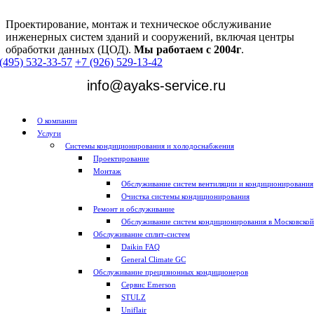
Проектирование, монтаж и техническое обслуживание
инженерных систем зданий и сооружений, включая центры
обработки данных (ЦОД).
Мы работаем с 2004г
.
(495) 532-33-57
+7 (926) 529-13-42
info@ayaks-service.ru
О компании
Услуги
Системы кондиционирования и холодоснабжения
Проектирование
Монтаж
Обслуживание систем вентиляции и кондиционирования
Очистка системы кондиционирования
Ремонт и обслуживание
Обслуживание систем кондиционирования в Московской
Обслуживание сплит-систем
Daikin FAQ
General Climate GC
Обслуживание прецизионных кондиционеров
Сервис Emerson
STULZ
Uniflair