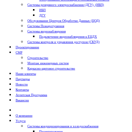
Системы резервного электроснабжения (ДГУ), (ИБП)
ИБП
ДГУ
Обслуживание Центров Обработки Данных (ЦОД)
Системы Пожаротушения
Системы видеонаблюдения
Подключение видеонаблюдения к ЕЦДХ
Системы контроля и управления доступом (СКУД)
Проектирование
СМР
Строительство
Монтаж инженерных систем
Каркасно-щитовое строительство
Наши клиенты
Партнеры
Новости
Контакты
Агентская Программа
Вакансии
О компании
Услуги
Системы кондиционирования и холодоснабжения
Проектирование