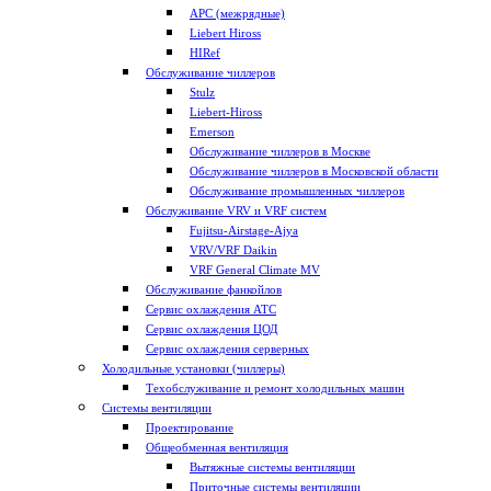
APC (межрядные)
Liebert Hiross
HIRef
Обслуживание чиллеров
Stulz
Liebert-Hiross
Emerson
Обслуживание чиллеров в Москве
Обслуживание чиллеров в Московской области
Обслуживание промышленных чиллеров
Обслуживание VRV и VRF систем
Fujitsu-Airstage-Ajya
VRV/VRF Daikin
VRF General Climate MV
Обслуживание фанкойлов
Сервис охлаждения АТС
Сервис охлаждения ЦОД
Сервис охлаждения серверных
Холодильные установки (чиллеры)
Техобслуживание и ремонт холодильных машин
Системы вентиляции
Проектирование
Общеобменная вентиляция
Вытяжные системы вентиляции
Приточные системы вентиляции