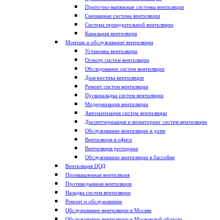
Приточно-вытяжные системы вентиляции
Смешанная система вентиляции
Система принудительной вентиляции
Канальная вентиляция
Монтаж и обслуживание вентиляции
Установка вентиляции
Осмотр систем вентиляции
Обследование систем вентиляции
Диагностика вентиляции
Ремонт систем вентиляции
Пусконаладка систем вентиляции
Модернизация вентиляции
Автоматизация систем вентиляции
Диспетчеризация и мониторинг систем вентиляции
Обслуживание вентиляции в доме
Вентиляция в офисе
Вентиляция ресторана
Обслуживание вентиляции в бассейне
Вентиляция ЦОД
Промышленная вентиляция
Противодымная вентиляция
Наладка систем вентиляции
Ремонт и обслуживание
Обслуживание вентиляции в Москве
Обслуживание вентиляции в Московской области