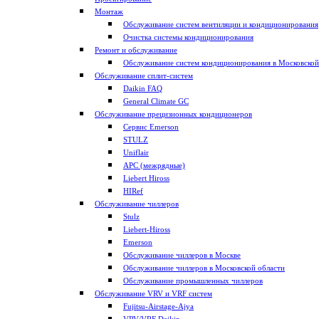
Монтаж
Обслуживание систем вентиляции и кондиционирования
Очистка системы кондиционирования
Ремонт и обслуживание
Обслуживание систем кондиционирования в Московской
Обслуживание сплит-систем
Daikin FAQ
General Climate GC
Обслуживание прецизионных кондиционеров
Сервис Emerson
STULZ
Uniflair
APC (межрядные)
Liebert Hiross
HIRef
Обслуживание чиллеров
Stulz
Liebert-Hiross
Emerson
Обслуживание чиллеров в Москве
Обслуживание чиллеров в Московской области
Обслуживание промышленных чиллеров
Обслуживание VRV и VRF систем
Fujitsu-Airstage-Ajya