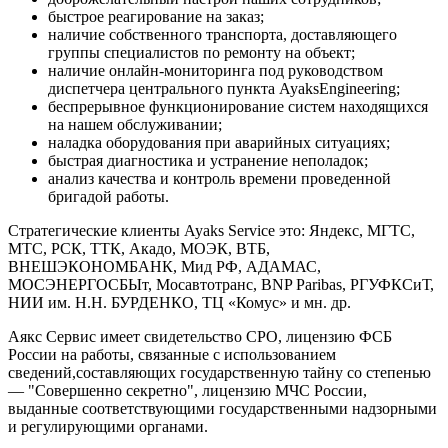
быстрое реагирование на заказ;
наличие собственного транспорта, доставляющего
группы специалистов по ремонту на объект;
наличие онлайн-мониторинга под руководством
диспетчера центрального пункта AyaksEngineering;
беспрерывное функционирование систем находящихся
на нашем обслуживании;
наладка оборудования при аварийных ситуациях;
быстрая диагностика и устранение неполадок;
анализ качества и контроль времени проведенной
бригадой работы.
Стратегические клиенты Ayaks Service это: Яндекс, МГТС,
МТС, РСК, ТТК, Акадо, МОЭК, ВТБ,
ВНЕШЭКОНОМБАНК, Мид РФ, АДАМАС,
МОСЭНЕРГОСБЫт, Мосавтотранс, BNP Paribas, РГУФКСиТ,
НИИ им. Н.Н. БУРДЕНКО, ТЦ «Комус» и мн. др.
Аякс Сервис имеет свидетельство СРО, лицензию ФСБ
России на работы, связанные с использованием
сведений,составляющих государственную тайну со степенью
— "Совершенно секретно", лицензию МЧС России,
выданные соответствующими государственными надзорными
и регулирующими органами.