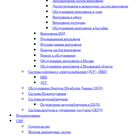
Автоматизация систем вентиляции
Диспетчеризация и мониторинг систем вентиляции
Обслуживание вентиляции в доме
Вентиляция в офисе
Вентиляция ресторана
Обслуживание вентиляции в бассейне
Вентиляция ЦОД
Промышленная вентиляция
Противодымная вентиляция
Наладка систем вентиляции
Ремонт и обслуживание
Обслуживание вентиляции в Москве
Обслуживание вентиляции в Московской области
Системы резервного электроснабжения (ДГУ), (ИБП)
ИБП
ДГУ
Обслуживание Центров Обработки Данных (ЦОД)
Системы Пожаротушения
Системы видеонаблюдения
Подключение видеонаблюдения к ЕЦДХ
Системы контроля и управления доступом (СКУД)
Проектирование
СМР
Строительство
Монтаж инженерных систем