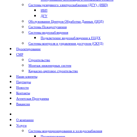
Системы резервного электроснабжения (ДГУ), (ИБП)
ИБП
ДГУ
Обслуживание Центров Обработки Данных (ЦОД)
Системы Пожаротушения
Системы видеонаблюдения
Подключение видеонаблюдения к ЕЦДХ
Системы контроля и управления доступом (СКУД)
Проектирование
СМР
Строительство
Монтаж инженерных систем
Каркасно-щитовое строительство
Наши клиенты
Партнеры
Новости
Контакты
Агентская Программа
Вакансии
О компании
Услуги
Системы кондиционирования и холодоснабжения
Проектирование