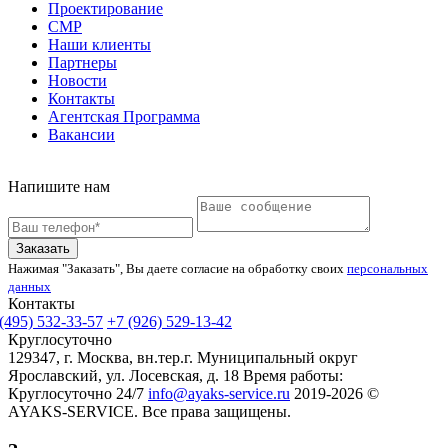
Проектирование
СМР
Наши клиенты
Партнеры
Новости
Контакты
Агентская Программа
Вакансии
Напишите нам
Заказать
Нажимая "Заказать", Вы даете согласие на обработку своих
персональных
данных
Контакты
(495) 532-33-57
+7 (926) 529-13-42
Круглосуточно
129347, г. Москва, вн.тер.г. Муниципальный округ
Ярославский, ул. Лосевская, д. 18
Время работы:
Круглосуточно 24/7
info@ayaks-service.ru
2019-2026 ©
AYAKS-SERVICE. Все права защищены.