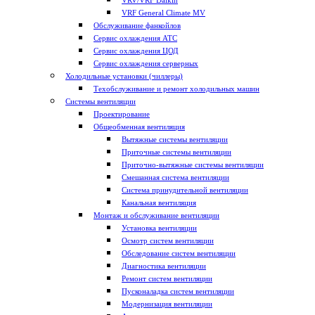
VRV/VRF Daikin
VRF General Climate MV
Обслуживание фанкойлов
Сервис охлаждения АТС
Сервис охлаждения ЦОД
Сервис охлаждения серверных
Холодильные установки (чиллеры)
Техобслуживание и ремонт холодильных машин
Системы вентиляции
Проектирование
Общеобменная вентиляция
Вытяжные системы вентиляции
Приточные системы вентиляции
Приточно-вытяжные системы вентиляции
Смешанная система вентиляции
Система принудительной вентиляции
Канальная вентиляция
Монтаж и обслуживание вентиляции
Установка вентиляции
Осмотр систем вентиляции
Обследование систем вентиляции
Диагностика вентиляции
Ремонт систем вентиляции
Пусконаладка систем вентиляции
Модернизация вентиляции