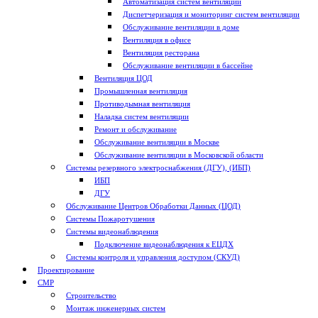
Автоматизация систем вентиляции
Диспетчеризация и мониторинг систем вентиляции
Обслуживание вентиляции в доме
Вентиляция в офисе
Вентиляция ресторана
Обслуживание вентиляции в бассейне
Вентиляция ЦОД
Промышленная вентиляция
Противодымная вентиляция
Наладка систем вентиляции
Ремонт и обслуживание
Обслуживание вентиляции в Москве
Обслуживание вентиляции в Московской области
Системы резервного электроснабжения (ДГУ), (ИБП)
ИБП
ДГУ
Обслуживание Центров Обработки Данных (ЦОД)
Системы Пожаротушения
Системы видеонаблюдения
Подключение видеонаблюдения к ЕЦДХ
Системы контроля и управления доступом (СКУД)
Проектирование
СМР
Строительство
Монтаж инженерных систем