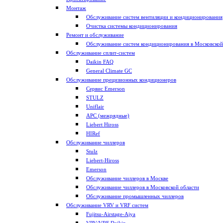
Монтаж
Обслуживание систем вентиляции и кондиционирования
Очистка системы кондиционирования
Ремонт и обслуживание
Обслуживание систем кондиционирования в Московской
Обслуживание сплит-систем
Daikin FAQ
General Climate GC
Обслуживание прецизионных кондиционеров
Сервис Emerson
STULZ
Uniflair
APC (межрядные)
Liebert Hiross
HIRef
Обслуживание чиллеров
Stulz
Liebert-Hiross
Emerson
Обслуживание чиллеров в Москве
Обслуживание чиллеров в Московской области
Обслуживание промышленных чиллеров
Обслуживание VRV и VRF систем
Fujitsu-Airstage-Ajya