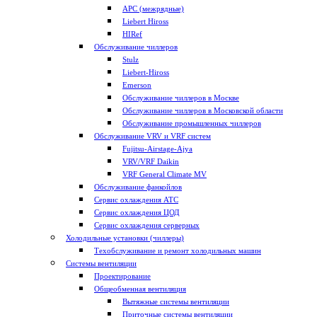
APC (межрядные)
Liebert Hiross
HIRef
Обслуживание чиллеров
Stulz
Liebert-Hiross
Emerson
Обслуживание чиллеров в Москве
Обслуживание чиллеров в Московской области
Обслуживание промышленных чиллеров
Обслуживание VRV и VRF систем
Fujitsu-Airstage-Ajya
VRV/VRF Daikin
VRF General Climate MV
Обслуживание фанкойлов
Сервис охлаждения АТС
Сервис охлаждения ЦОД
Сервис охлаждения серверных
Холодильные установки (чиллеры)
Техобслуживание и ремонт холодильных машин
Системы вентиляции
Проектирование
Общеобменная вентиляция
Вытяжные системы вентиляции
Приточные системы вентиляции