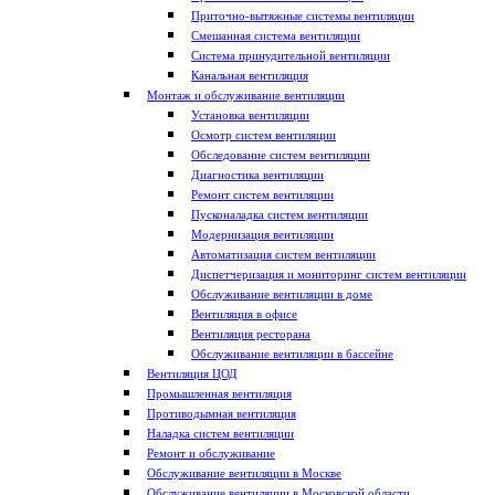
Приточно-вытяжные системы вентиляции
Смешанная система вентиляции
Система принудительной вентиляции
Канальная вентиляция
Монтаж и обслуживание вентиляции
Установка вентиляции
Осмотр систем вентиляции
Обследование систем вентиляции
Диагностика вентиляции
Ремонт систем вентиляции
Пусконаладка систем вентиляции
Модернизация вентиляции
Автоматизация систем вентиляции
Диспетчеризация и мониторинг систем вентиляции
Обслуживание вентиляции в доме
Вентиляция в офисе
Вентиляция ресторана
Обслуживание вентиляции в бассейне
Вентиляция ЦОД
Промышленная вентиляция
Противодымная вентиляция
Наладка систем вентиляции
Ремонт и обслуживание
Обслуживание вентиляции в Москве
Обслуживание вентиляции в Московской области