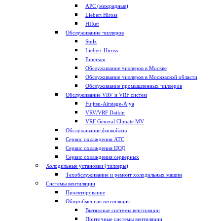
APC (межрядные)
Liebert Hiross
HIRef
Обслуживание чиллеров
Stulz
Liebert-Hiross
Emerson
Обслуживание чиллеров в Москве
Обслуживание чиллеров в Московской области
Обслуживание промышленных чиллеров
Обслуживание VRV и VRF систем
Fujitsu-Airstage-Ajya
VRV/VRF Daikin
VRF General Climate MV
Обслуживание фанкойлов
Сервис охлаждения АТС
Сервис охлаждения ЦОД
Сервис охлаждения серверных
Холодильные установки (чиллеры)
Техобслуживание и ремонт холодильных машин
Системы вентиляции
Проектирование
Общеобменная вентиляция
Вытяжные системы вентиляции
Приточные системы вентиляции