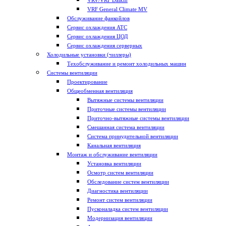
VRV/VRF Daikin
VRF General Climate MV
Обслуживание фанкойлов
Сервис охлаждения АТС
Сервис охлаждения ЦОД
Сервис охлаждения серверных
Холодильные установки (чиллеры)
Техобслуживание и ремонт холодильных машин
Системы вентиляции
Проектирование
Общеобменная вентиляция
Вытяжные системы вентиляции
Приточные системы вентиляции
Приточно-вытяжные системы вентиляции
Смешанная система вентиляции
Система принудительной вентиляции
Канальная вентиляция
Монтаж и обслуживание вентиляции
Установка вентиляции
Осмотр систем вентиляции
Обследование систем вентиляции
Диагностика вентиляции
Ремонт систем вентиляции
Пусконаладка систем вентиляции
Модернизация вентиляции