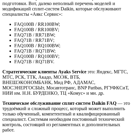
подготовки. Вот, далеко неполный перечень моделей и
модификаций сплит-систем Daikin, которые обслуживают
специалисты «Аякс Сервис»:
FAQ100B / RR100BW;
FAQ100B / RR100BV;
FAQ71B / RR71BW;
FAQ71B / RR71BV;
FAQ100B / RQ100BW;
FAQ71B / RQ71BW;
FAQ100B / RQ100BV;
FAQ71B / RQ71BV.
Стратегические клиенты Ayaks Service
это: Яндекс, МГТС,
МТС, РСК, ТТК, Акадо, МОЭК, ВТБ,
ВНЕШЭКОНОМБАНК, Мид РФ, АДАМАС,
МОСЭНЕРГОСБЫт, Мосавтотранс, BNP Paribas, РГУФКСиТ,
НИИ им. Н.Н. БУРДЕНКО, ТЦ «Комус» и мн. др.
Техническое обслуживание сплит-систем Daikin FAQ
— это
трудоёмкий и сложный процесс, который может выполнить
только обученный, компетентный и квалифицированный
специалист. Системам необходим постоянный технический
контроль, состоящий из регламентных и дополнительных
работ.