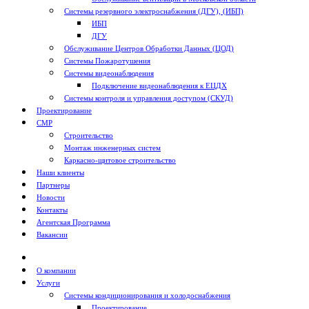
Системы резервного электроснабжения (ДГУ), (ИБП)
ИБП
ДГУ
Обслуживание Центров Обработки Данных (ЦОД)
Системы Пожаротушения
Системы видеонаблюдения
Подключение видеонаблюдения к ЕЦДХ
Системы контроля и управления доступом (СКУД)
Проектирование
СМР
Строительство
Монтаж инженерных систем
Каркасно-щитовое строительство
Наши клиенты
Партнеры
Новости
Контакты
Агентская Программа
Вакансии
О компании
Услуги
Системы кондиционирования и холодоснабжения
Проектирование