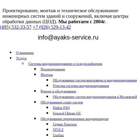
Проектирование, монтаж и техническое обслуживание
инженерных систем зданий и сооружений, включая центры
обработки данных (ЦОД).
Мы работаем с 2004г
.
(495) 532-33-57
+7 (926) 529-13-42
info@ayaks-service.ru
О компании
Услуги
Системы кондиционирования и холодоснабжения
Проектирование
Монтаж
Обслуживание систем вентиляции и кондиционирования
Очистка системы кондиционирования
Ремонт и обслуживание
Обслуживание систем кондиционирования в Московской
Обслуживание сплит-систем
Daikin FAQ
General Climate GC
Обслуживание прецизионных кондиционеров
Сервис Emerson
STULZ
Uniflair