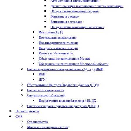
Автоматизация систем вентиляции
Диспетчеризация и мониторинг систем вентиляции
Обслуживание вентиляции в доме
Вентиляция в офисе
Вентиляция ресторана
Обслуживание вентиляции в бассейне
Вентиляция ЦОД
Промышленная вентиляция
Противодымная вентиляция
Наладка систем вентиляции
Ремонт и обслуживание
Обслуживание вентиляции в Москве
Обслуживание вентиляции в Московской области
Системы резервного электроснабжения (ДГУ), (ИБП)
ИБП
ДГУ
Обслуживание Центров Обработки Данных (ЦОД)
Системы Пожаротушения
Системы видеонаблюдения
Подключение видеонаблюдения к ЕЦДХ
Системы контроля и управления доступом (СКУД)
Проектирование
СМР
Строительство
Монтаж инженерных систем