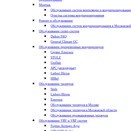
Монтаж
Обслуживание систем вентиляции и кондиционирования
Очистка системы кондиционирования
Ремонт и обслуживание
Обслуживание систем кондиционирования в Московской
Обслуживание сплит-систем
Daikin FAQ
General Climate GC
Обслуживание прецизионных кондиционеров
Сервис Emerson
STULZ
Uniflair
APC (межрядные)
Liebert Hiross
HIRef
Обслуживание чиллеров
Stulz
Liebert-Hiross
Emerson
Обслуживание чиллеров в Москве
Обслуживание чиллеров в Московской области
Обслуживание промышленных чиллеров
Обслуживание VRV и VRF систем
Fujitsu-Airstage-Ajya