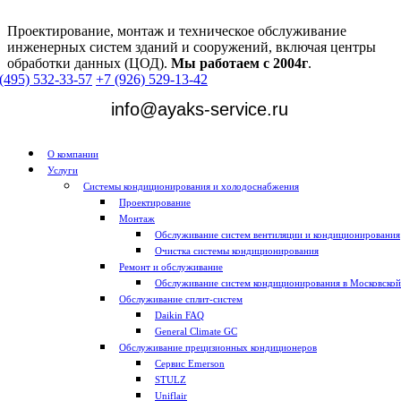
Проектирование, монтаж и техническое обслуживание
инженерных систем зданий и сооружений, включая центры
обработки данных (ЦОД).
Мы работаем с 2004г
.
(495) 532-33-57
+7 (926) 529-13-42
info@ayaks-service.ru
О компании
Услуги
Системы кондиционирования и холодоснабжения
Проектирование
Монтаж
Обслуживание систем вентиляции и кондиционирования
Очистка системы кондиционирования
Ремонт и обслуживание
Обслуживание систем кондиционирования в Московской
Обслуживание сплит-систем
Daikin FAQ
General Climate GC
Обслуживание прецизионных кондиционеров
Сервис Emerson
STULZ
Uniflair