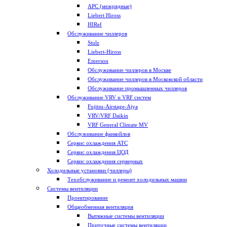
APC (межрядные)
Liebert Hiross
HIRef
Обслуживание чиллеров
Stulz
Liebert-Hiross
Emerson
Обслуживание чиллеров в Москве
Обслуживание чиллеров в Московской области
Обслуживание промышленных чиллеров
Обслуживание VRV и VRF систем
Fujitsu-Airstage-Ajya
VRV/VRF Daikin
VRF General Climate MV
Обслуживание фанкойлов
Сервис охлаждения АТС
Сервис охлаждения ЦОД
Сервис охлаждения серверных
Холодильные установки (чиллеры)
Техобслуживание и ремонт холодильных машин
Системы вентиляции
Проектирование
Общеобменная вентиляция
Вытяжные системы вентиляции
Приточные системы вентиляции