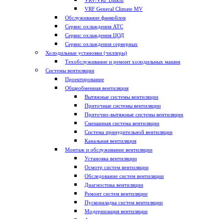
VRV/VRF Daikin
VRF General Climate MV
Обслуживание фанкойлов
Сервис охлаждения АТС
Сервис охлаждения ЦОД
Сервис охлаждения серверных
Холодильные установки (чиллеры)
Техобслуживание и ремонт холодильных машин
Системы вентиляции
Проектирование
Общеобменная вентиляция
Вытяжные системы вентиляции
Приточные системы вентиляции
Приточно-вытяжные системы вентиляции
Смешанная система вентиляции
Система принудительной вентиляции
Канальная вентиляция
Монтаж и обслуживание вентиляции
Установка вентиляции
Осмотр систем вентиляции
Обследование систем вентиляции
Диагностика вентиляции
Ремонт систем вентиляции
Пусконаладка систем вентиляции
Модернизация вентиляции