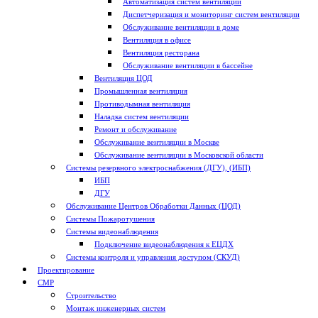
Автоматизация систем вентиляции
Диспетчеризация и мониторинг систем вентиляции
Обслуживание вентиляции в доме
Вентиляция в офисе
Вентиляция ресторана
Обслуживание вентиляции в бассейне
Вентиляция ЦОД
Промышленная вентиляция
Противодымная вентиляция
Наладка систем вентиляции
Ремонт и обслуживание
Обслуживание вентиляции в Москве
Обслуживание вентиляции в Московской области
Системы резервного электроснабжения (ДГУ), (ИБП)
ИБП
ДГУ
Обслуживание Центров Обработки Данных (ЦОД)
Системы Пожаротушения
Системы видеонаблюдения
Подключение видеонаблюдения к ЕЦДХ
Системы контроля и управления доступом (СКУД)
Проектирование
СМР
Строительство
Монтаж инженерных систем