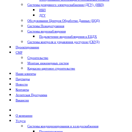
Системы резервного электроснабжения (ДГУ), (ИБП)
ИБП
ДГУ
Обслуживание Центров Обработки Данных (ЦОД)
Системы Пожаротушения
Системы видеонаблюдения
Подключение видеонаблюдения к ЕЦДХ
Системы контроля и управления доступом (СКУД)
Проектирование
СМР
Строительство
Монтаж инженерных систем
Каркасно-щитовое строительство
Наши клиенты
Партнеры
Новости
Контакты
Агентская Программа
Вакансии
О компании
Услуги
Системы кондиционирования и холодоснабжения
Проектирование