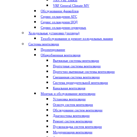
VRV/VRF Daikin
VRF General Climate MV
Обслуживание фанкойлов
Сервис охлаждения АТС
Сервис охлаждения ЦОД
Сервис охлаждения серверных
Холодильные установки (чиллеры)
Техобслуживание и ремонт холодильных машин
Системы вентиляции
Проектирование
Общеобменная вентиляция
Вытяжные системы вентиляции
Приточные системы вентиляции
Приточно-вытяжные системы вентиляции
Смешанная система вентиляции
Система принудительной вентиляции
Канальная вентиляция
Монтаж и обслуживание вентиляции
Установка вентиляции
Осмотр систем вентиляции
Обследование систем вентиляции
Диагностика вентиляции
Ремонт систем вентиляции
Пусконаладка систем вентиляции
Модернизация вентиляции