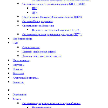
Системы резервного электроснабжения (ДГУ), (ИБП)
ИБП
ДГУ
Обслуживание Центров Обработки Данных (ЦОД)
Системы Пожаротушения
Системы видеонаблюдения
Подключение видеонаблюдения к ЕЦДХ
Системы контроля и управления доступом (СКУД)
Проектирование
СМР
Строительство
Монтаж инженерных систем
Каркасно-щитовое строительство
Наши клиенты
Партнеры
Новости
Контакты
Агентская Программа
Вакансии
О компании
Услуги
Системы кондиционирования и холодоснабжения
Проектирование