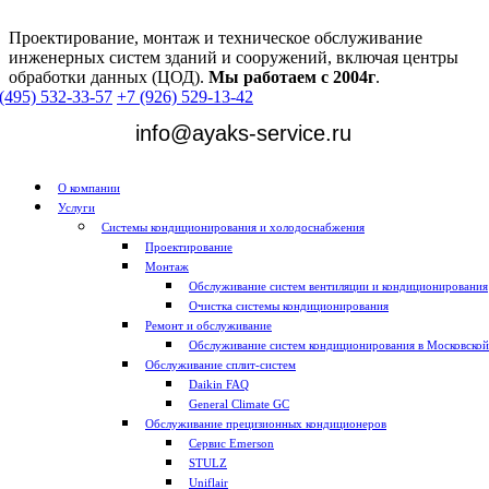
Проектирование, монтаж и техническое обслуживание
инженерных систем зданий и сооружений, включая центры
обработки данных (ЦОД).
Мы работаем с 2004г
.
(495) 532-33-57
+7 (926) 529-13-42
info@ayaks-service.ru
О компании
Услуги
Системы кондиционирования и холодоснабжения
Проектирование
Монтаж
Обслуживание систем вентиляции и кондиционирования
Очистка системы кондиционирования
Ремонт и обслуживание
Обслуживание систем кондиционирования в Московской
Обслуживание сплит-систем
Daikin FAQ
General Climate GC
Обслуживание прецизионных кондиционеров
Сервис Emerson
STULZ
Uniflair