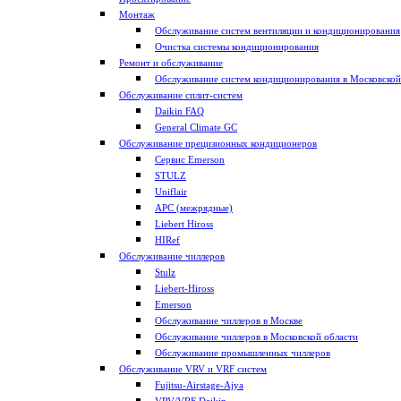
Монтаж
Обслуживание систем вентиляции и кондиционирования
Очистка системы кондиционирования
Ремонт и обслуживание
Обслуживание систем кондиционирования в Московской
Обслуживание сплит-систем
Daikin FAQ
General Climate GC
Обслуживание прецизионных кондиционеров
Сервис Emerson
STULZ
Uniflair
APC (межрядные)
Liebert Hiross
HIRef
Обслуживание чиллеров
Stulz
Liebert-Hiross
Emerson
Обслуживание чиллеров в Москве
Обслуживание чиллеров в Московской области
Обслуживание промышленных чиллеров
Обслуживание VRV и VRF систем
Fujitsu-Airstage-Ajya