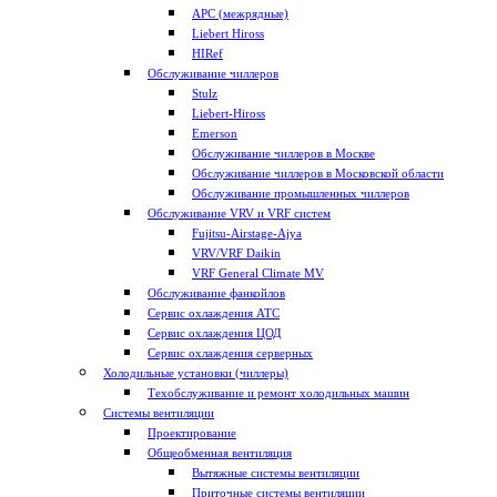
APC (межрядные)
Liebert Hiross
HIRef
Обслуживание чиллеров
Stulz
Liebert-Hiross
Emerson
Обслуживание чиллеров в Москве
Обслуживание чиллеров в Московской области
Обслуживание промышленных чиллеров
Обслуживание VRV и VRF систем
Fujitsu-Airstage-Ajya
VRV/VRF Daikin
VRF General Climate MV
Обслуживание фанкойлов
Сервис охлаждения АТС
Сервис охлаждения ЦОД
Сервис охлаждения серверных
Холодильные установки (чиллеры)
Техобслуживание и ремонт холодильных машин
Системы вентиляции
Проектирование
Общеобменная вентиляция
Вытяжные системы вентиляции
Приточные системы вентиляции