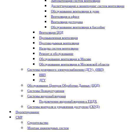
Автоматизация систем вентиляции
Диспетчеризация и мониторинг систем вентиляции
Обслуживание вентиляции в доме
Вентиляция в офисе
Вентиляция ресторана
Обслуживание вентиляции в бассейне
Вентиляция ЦОД
Промышленная вентиляция
Противодымная вентиляция
Наладка систем вентиляции
Ремонт и обслуживание
Обслуживание вентиляции в Москве
Обслуживание вентиляции в Московской области
Системы резервного электроснабжения (ДГУ), (ИБП)
ИБП
ДГУ
Обслуживание Центров Обработки Данных (ЦОД)
Системы Пожаротушения
Системы видеонаблюдения
Подключение видеонаблюдения к ЕЦДХ
Системы контроля и управления доступом (СКУД)
Проектирование
СМР
Строительство
Монтаж инженерных систем